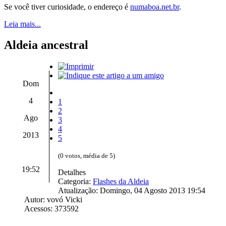
Se você tiver curiosidade, o endereço é
numaboa.net.br
.
Leia mais...
Aldeia ancestral
Dom
4
1
2
Ago
3
4
2013
5
(0 votos, média de 5)
19:52
Detalhes
Categoria:
Flashes da Aldeia
Atualização: Domingo, 04 Agosto 2013 19:54
Autor: vovó Vicki
Acessos: 373592