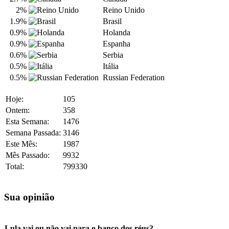
2%
Reino Unido
1.9%
Brasil
0.9%
Holanda
0.9%
Espanha
0.6%
Serbia
0.5%
Itália
0.5%
Russian Federation
Hoje:
105
Ontem:
358
Esta Semana:
1476
Semana Passada:
3146
Este Mês:
1987
Mês Passado:
9932
Total:
799330
Sua opinião
Lula vai ou não vai para o banco dos réus?