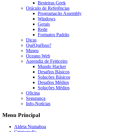
Besteiras Geek
Oráculo de Referências
Programação Assembly
Windows
Gerais
Rede
Formatos Padrão
Dicas
QuéQuéIsso?
Museu
Oceano Web
Aprendiz de Feiticeiro
Mundo Hacker
Desafios Básicos
Soluções Básicos
Desafios Médios
Soluções Médios
Oficina
Segurança
Info-Notícias
Menu Principal
Aldeia Numaboa
Criptografia