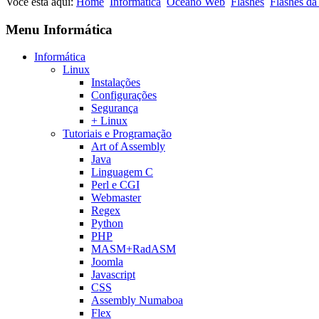
Você está aqui:
Home
Informática
Oceano Web
Flashes
Flashes da
Menu Informática
Informática
Linux
Instalações
Configurações
Segurança
+ Linux
Tutoriais e Programação
Art of Assembly
Java
Linguagem C
Perl e CGI
Webmaster
Regex
Python
PHP
MASM+RadASM
Joomla
Javascript
CSS
Assembly Numaboa
Flex