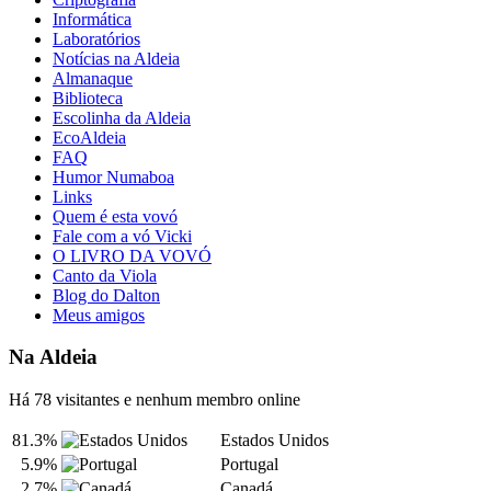
Informática
Laboratórios
Notícias na Aldeia
Almanaque
Biblioteca
Escolinha da Aldeia
EcoAldeia
FAQ
Humor Numaboa
Links
Quem é esta vovó
Fale com a vó Vicki
O LIVRO DA VOVÓ
Canto da Viola
Blog do Dalton
Meus amigos
Na Aldeia
Há 78 visitantes e nenhum membro online
81.3%
Estados Unidos
5.9%
Portugal
2.7%
Canadá