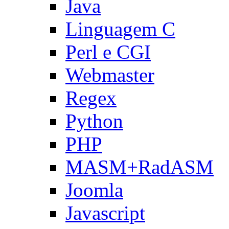
Java
Linguagem C
Perl e CGI
Webmaster
Regex
Python
PHP
MASM+RadASM
Joomla
Javascript