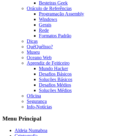
Besteiras Geek
Oráculo de Referências
Programação Assembly
Windows
Gerais
Rede
Formatos Padrão
Dicas
QuéQuéIsso?
Museu
Oceano Web
Aprendiz de Feiticeiro
Mundo Hacker
Desafios Básicos
Soluções Básicos
Desafios Médios
Soluções Médios
Oficina
Segurança
Info-Notícias
Menu Principal
Aldeia Numaboa
Criptografia