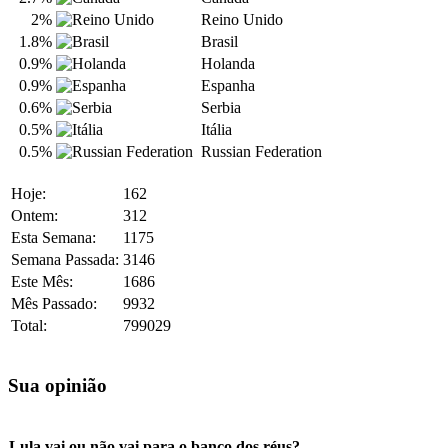
2%
Reino Unido
1.8%
Brasil
0.9%
Holanda
0.9%
Espanha
0.6%
Serbia
0.5%
Itália
0.5%
Russian Federation
Hoje:
162
Ontem:
312
Esta Semana:
1175
Semana Passada:
3146
Este Mês:
1686
Mês Passado:
9932
Total:
799029
Sua opinião
Lula vai ou não vai para o banco dos réus?