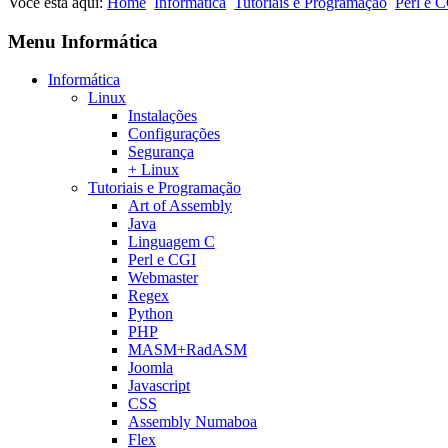
Você está aqui:
Home
Informática
Tutoriais e Programação
Perl e 
Menu Informática
Informática
Linux
Instalações
Configurações
Segurança
+ Linux
Tutoriais e Programação
Art of Assembly
Java
Linguagem C
Perl e CGI
Webmaster
Regex
Python
PHP
MASM+RadASM
Joomla
Javascript
CSS
Assembly Numaboa
Flex