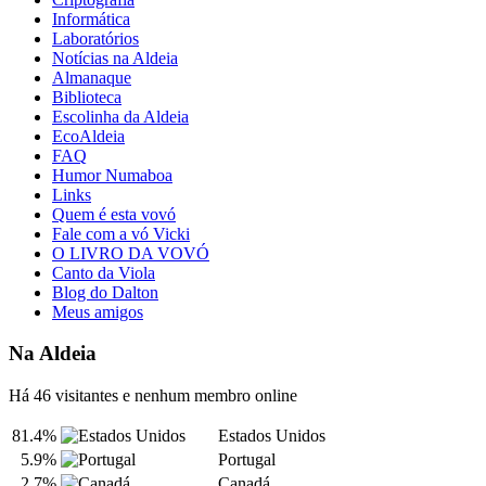
Informática
Laboratórios
Notícias na Aldeia
Almanaque
Biblioteca
Escolinha da Aldeia
EcoAldeia
FAQ
Humor Numaboa
Links
Quem é esta vovó
Fale com a vó Vicki
O LIVRO DA VOVÓ
Canto da Viola
Blog do Dalton
Meus amigos
Na Aldeia
Há 46 visitantes e nenhum membro online
81.4%
Estados Unidos
5.9%
Portugal
2.7%
Canadá