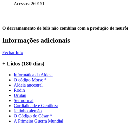
Acessos: 269151
O derramamento de bílis não combina com a produção de neurô
Informações adicionais
Fechar Info
+ Lidos (180 dias)
Informática da Aldeia
O código Morse *
Aldeia ancestral
Rodin
Urutau
Ser normal
Cordialidade e Gentileza
Jeitinho alemão
O Código de César *
A Primeira Guerra Mundial