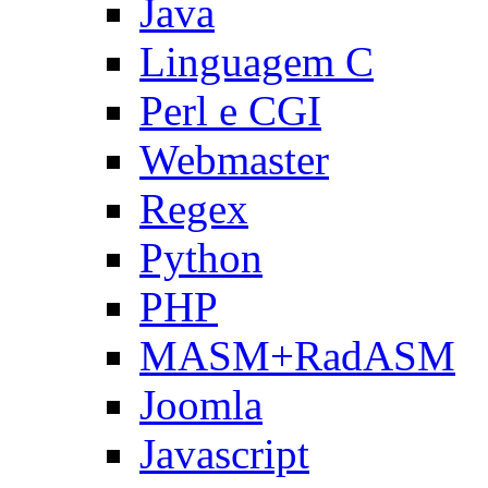
Java
Linguagem C
Perl e CGI
Webmaster
Regex
Python
PHP
MASM+RadASM
Joomla
Javascript