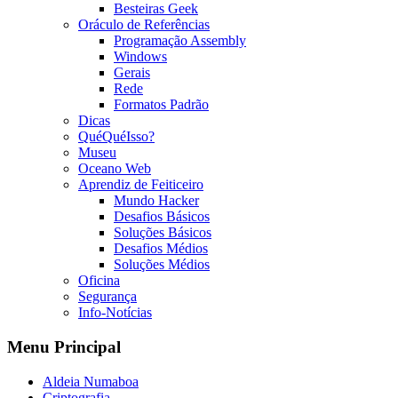
Besteiras Geek
Oráculo de Referências
Programação Assembly
Windows
Gerais
Rede
Formatos Padrão
Dicas
QuéQuéIsso?
Museu
Oceano Web
Aprendiz de Feiticeiro
Mundo Hacker
Desafios Básicos
Soluções Básicos
Desafios Médios
Soluções Médios
Oficina
Segurança
Info-Notícias
Menu Principal
Aldeia Numaboa
Criptografia