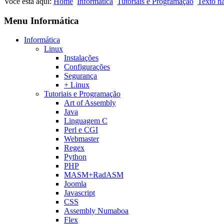
Você está aqui:
Home
Informática
Tutoriais e Programação
Texto n
Menu Informática
Informática
Linux
Instalações
Configurações
Segurança
+ Linux
Tutoriais e Programação
Art of Assembly
Java
Linguagem C
Perl e CGI
Webmaster
Regex
Python
PHP
MASM+RadASM
Joomla
Javascript
CSS
Assembly Numaboa
Flex