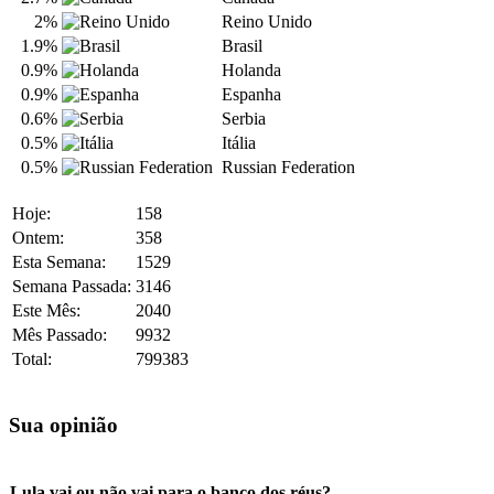
2%
Reino Unido
1.9%
Brasil
0.9%
Holanda
0.9%
Espanha
0.6%
Serbia
0.5%
Itália
0.5%
Russian Federation
Hoje:
158
Ontem:
358
Esta Semana:
1529
Semana Passada:
3146
Este Mês:
2040
Mês Passado:
9932
Total:
799383
Sua opinião
Lula vai ou não vai para o banco dos réus?