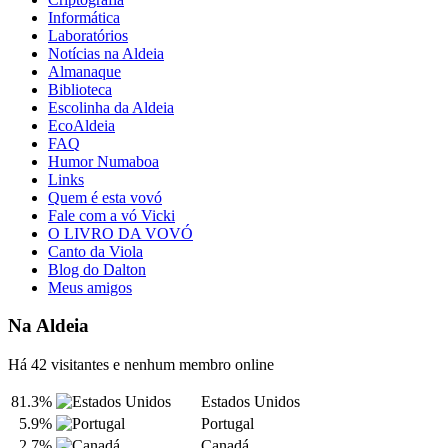
Informática
Laboratórios
Notícias na Aldeia
Almanaque
Biblioteca
Escolinha da Aldeia
EcoAldeia
FAQ
Humor Numaboa
Links
Quem é esta vovó
Fale com a vó Vicki
O LIVRO DA VOVÓ
Canto da Viola
Blog do Dalton
Meus amigos
Na Aldeia
Há 42 visitantes e nenhum membro online
81.3%
Estados Unidos
5.9%
Portugal
2.7%
Canadá