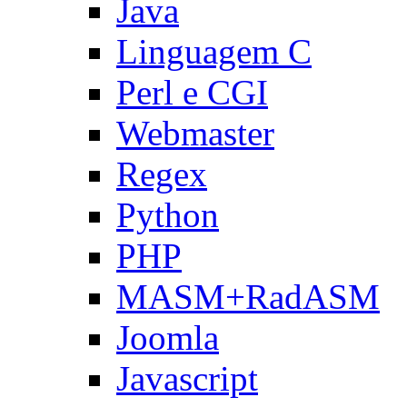
Java
Linguagem C
Perl e CGI
Webmaster
Regex
Python
PHP
MASM+RadASM
Joomla
Javascript