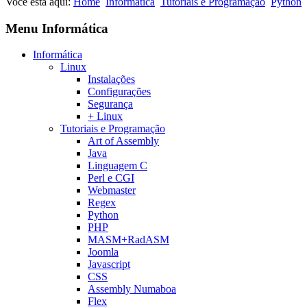
Você está aqui:
Home
Informática
Tutoriais e Programação
Python
Menu Informática
Informática
Linux
Instalações
Configurações
Segurança
+ Linux
Tutoriais e Programação
Art of Assembly
Java
Linguagem C
Perl e CGI
Webmaster
Regex
Python
PHP
MASM+RadASM
Joomla
Javascript
CSS
Assembly Numaboa
Flex