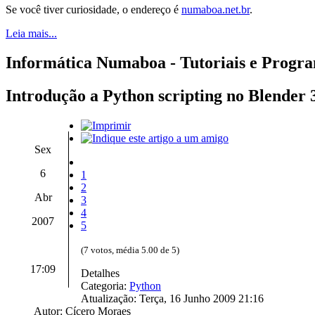
Se você tiver curiosidade, o endereço é
numaboa.net.br
.
Leia mais...
Informática Numaboa - Tutoriais e Progr
Introdução a Python scripting no Blender
Sex
6
1
2
Abr
3
4
2007
5
(7 votos, média 5.00 de 5)
17:09
Detalhes
Categoria:
Python
Atualização: Terça, 16 Junho 2009 21:16
Autor: Cícero Moraes