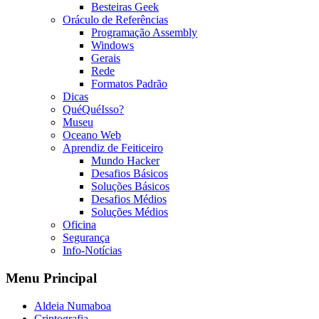
Besteiras Geek
Oráculo de Referências
Programação Assembly
Windows
Gerais
Rede
Formatos Padrão
Dicas
QuéQuéIsso?
Museu
Oceano Web
Aprendiz de Feiticeiro
Mundo Hacker
Desafios Básicos
Soluções Básicos
Desafios Médios
Soluções Médios
Oficina
Segurança
Info-Notícias
Menu Principal
Aldeia Numaboa
Criptografia