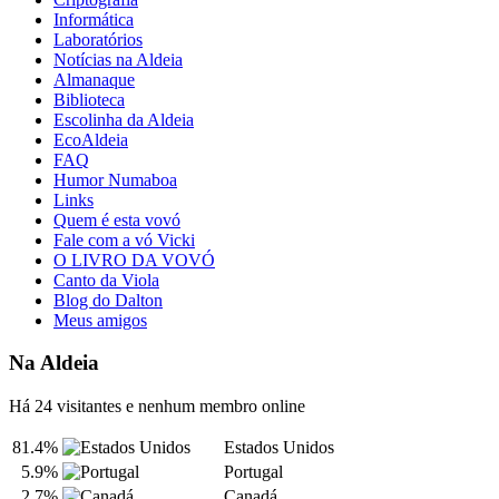
Informática
Laboratórios
Notícias na Aldeia
Almanaque
Biblioteca
Escolinha da Aldeia
EcoAldeia
FAQ
Humor Numaboa
Links
Quem é esta vovó
Fale com a vó Vicki
O LIVRO DA VOVÓ
Canto da Viola
Blog do Dalton
Meus amigos
Na Aldeia
Há 24 visitantes e nenhum membro online
81.4%
Estados Unidos
5.9%
Portugal
2.7%
Canadá