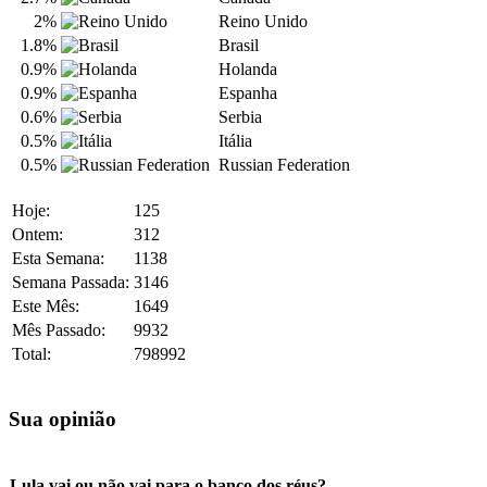
2%
Reino Unido
1.8%
Brasil
0.9%
Holanda
0.9%
Espanha
0.6%
Serbia
0.5%
Itália
0.5%
Russian Federation
Hoje:
125
Ontem:
312
Esta Semana:
1138
Semana Passada:
3146
Este Mês:
1649
Mês Passado:
9932
Total:
798992
Sua opinião
Lula vai ou não vai para o banco dos réus?