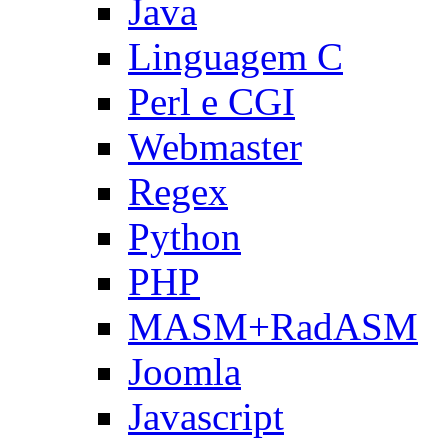
Java
Linguagem C
Perl e CGI
Webmaster
Regex
Python
PHP
MASM+RadASM
Joomla
Javascript