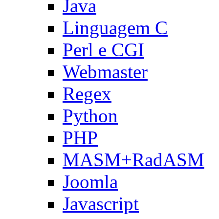
Java
Linguagem C
Perl e CGI
Webmaster
Regex
Python
PHP
MASM+RadASM
Joomla
Javascript