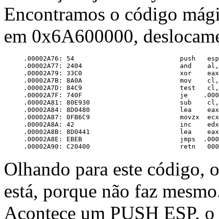
Encontramos o código mág
em 0x6A600000, deslocam
     .00002A76: 54                           push   esp

     .00002A77: 2404                         and    al,
     .00002A79: 33C0                         xor    eax
     .00002A7B: 8A0A                         mov    cl,
     .00002A7D: 84C9                         test   cl,
     .00002A7F: 740F                         je    .000
     .00002A81: 80E930                       sub    cl,
     .00002A84: 8D0480                       lea    eax
     .00002A87: 0FB6C9                       movzx  ecx
     .00002A8A: 42                           inc    edx

     .00002A8B: 8D0441                       lea    eax
     .00002A8E: EBEB                         jmps  .000
Olhando para este código, 
está, porque não faz mesmo.
Acontece um PUSH ESP, o 