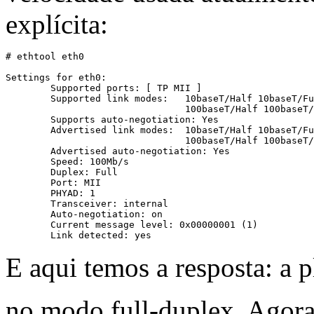
explícita:
# ethtool eth0

Settings for eth0:

        Supported ports: [ TP MII ]

        Supported link modes:   10baseT/Half 10baseT/Fu
                                100baseT/Half 100baseT/
        Supports auto-negotiation: Yes

        Advertised link modes:  10baseT/Half 10baseT/Fu
                                100baseT/Half 100baseT/
        Advertised auto-negotiation: Yes

        Speed: 100Mb/s

        Duplex: Full

        Port: MII

        PHYAD: 1

        Transceiver: internal

        Auto-negotiation: on

        Current message level: 0x00000001 (1)

E aqui temos a resposta: a
no modo full-duplex. Agor