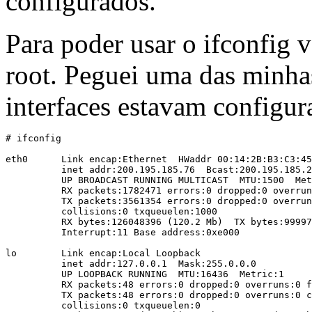
configurados.
Para poder usar o ifconfig 
root. Peguei uma das minha
interfaces estavam configura
# ifconfig

eth0      Link encap:Ethernet  HWaddr 00:14:2B:B3:C3:45

          inet addr:200.195.185.76  Bcast:200.195.185.2
          UP BROADCAST RUNNING MULTICAST  MTU:1500  Met
          RX packets:1782471 errors:0 dropped:0 overrun
          TX packets:3561354 errors:0 dropped:0 overrun
          collisions:0 txqueuelen:1000

          RX bytes:126048396 (120.2 Mb)  TX bytes:99997
          Interrupt:11 Base address:0xe000

lo        Link encap:Local Loopback

          inet addr:127.0.0.1  Mask:255.0.0.0

          UP LOOPBACK RUNNING  MTU:16436  Metric:1

          RX packets:48 errors:0 dropped:0 overruns:0 f
          TX packets:48 errors:0 dropped:0 overruns:0 c
          collisions:0 txqueuelen:0
