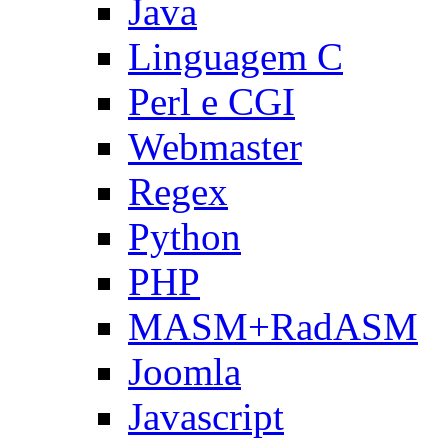
Java
Linguagem C
Perl e CGI
Webmaster
Regex
Python
PHP
MASM+RadASM
Joomla
Javascript