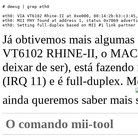
# dmesg | grep eth0

eth0: VIA VT6102 Rhine-II at 0xe000, 00:14:2b:b3:c3:45,
eth0: MII PHY found at address 1, status 0x7869 adverti
Já obtivemos mais algumas 
VT6102 RHINE-II, o MAC 
deixar de ser), está fazendo
(IRQ 11) e é full-duplex. 
ainda queremos saber mais
O comando mii-tool