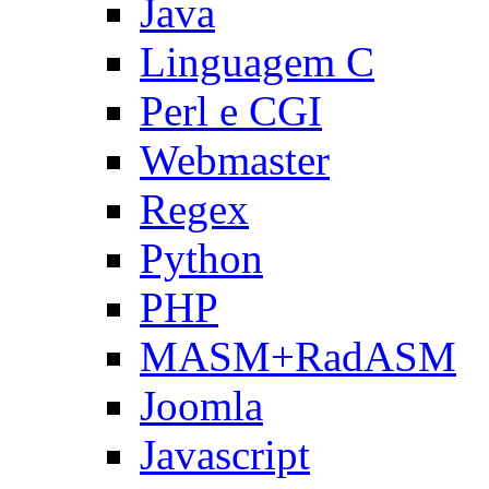
Java
Linguagem C
Perl e CGI
Webmaster
Regex
Python
PHP
MASM+RadASM
Joomla
Javascript