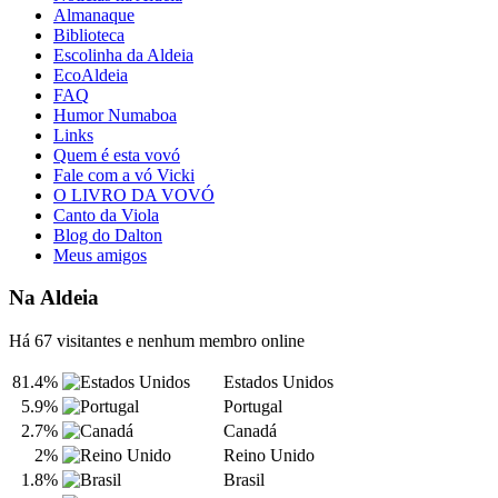
Almanaque
Biblioteca
Escolinha da Aldeia
EcoAldeia
FAQ
Humor Numaboa
Links
Quem é esta vovó
Fale com a vó Vicki
O LIVRO DA VOVÓ
Canto da Viola
Blog do Dalton
Meus amigos
Na Aldeia
Há 67 visitantes e nenhum membro online
81.4%
Estados Unidos
5.9%
Portugal
2.7%
Canadá
2%
Reino Unido
1.8%
Brasil