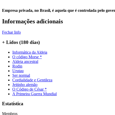
Empresa privada, no Brasil, é aquela que é controlada pelo gover
Informações adicionais
Fechar Info
+ Lidos (180 dias)
Informática da Aldeia
O código Morse *
Aldeia ancestral
Rodin
Urutau
Ser normal
Cordialidade e Gentileza
Jeitinho alemão
O Código de César *
A Primeira Guerra Mundial
Estatística
Membros