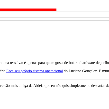
om uma ressalva: é apenas para quem gosta de botar o hardware de joelh
série
Faça seu próprio sistema operacional
do Luciano Gonçalez. É muu
 versão mais antiga da Aldeia que eu não quis simplesmente descartar 