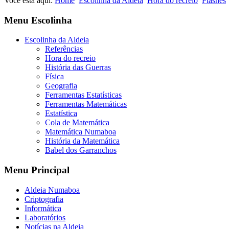
Você está aqui:
Home
Escolinha da Aldeia
Hora do recreio
Flashes
Menu Escolinha
Escolinha da Aldeia
Referências
Hora do recreio
História das Guerras
Física
Geografia
Ferramentas Estatísticas
Ferramentas Matemáticas
Estatística
Cola de Matemática
Matemática Numaboa
História da Matemática
Babel dos Garranchos
Menu Principal
Aldeia Numaboa
Criptografia
Informática
Laboratórios
Notícias na Aldeia