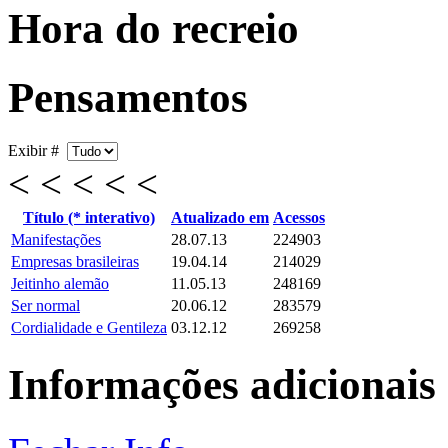
Hora do recreio
Pensamentos
Exibir #
< < < < <
Título (* interativo)
Atualizado em
Acessos
Manifestações
28.07.13
224903
Empresas brasileiras
19.04.14
214029
Jeitinho alemão
11.05.13
248169
Ser normal
20.06.12
283579
Cordialidade e Gentileza
03.12.12
269258
Informações adicionais