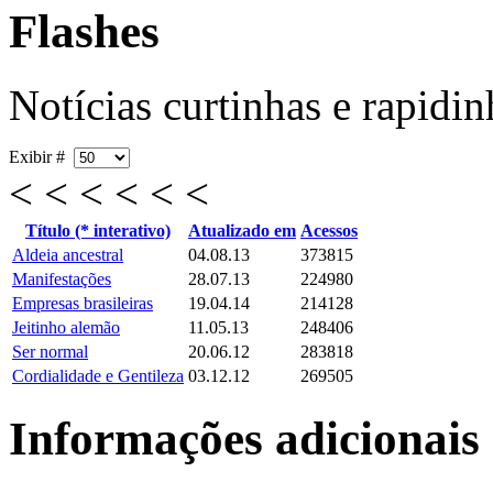
Flashes
Notícias curtinhas e rapidin
Exibir #
< < < < < <
Título (* interativo)
Atualizado em
Acessos
Aldeia ancestral
04.08.13
373815
Manifestações
28.07.13
224980
Empresas brasileiras
19.04.14
214128
Jeitinho alemão
11.05.13
248406
Ser normal
20.06.12
283818
Cordialidade e Gentileza
03.12.12
269505
Informações adicionais