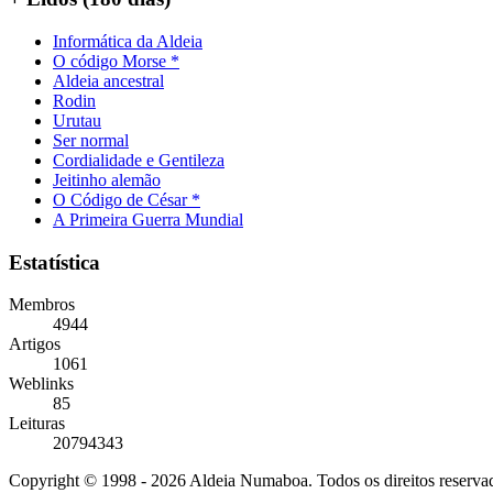
Informática da Aldeia
O código Morse *
Aldeia ancestral
Rodin
Urutau
Ser normal
Cordialidade e Gentileza
Jeitinho alemão
O Código de César *
A Primeira Guerra Mundial
Estatística
Membros
4944
Artigos
1061
Weblinks
85
Leituras
20794343
Copyright © 1998 - 2026 Aldeia Numaboa. Todos os direitos reserva