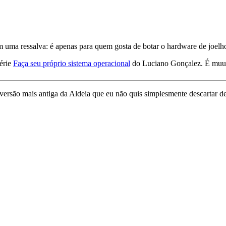
om uma ressalva: é apenas para quem gosta de botar o hardware de joelh
série
Faça seu próprio sistema operacional
do Luciano Gonçalez. É muu
 versão mais antiga da Aldeia que eu não quis simplesmente descartar 