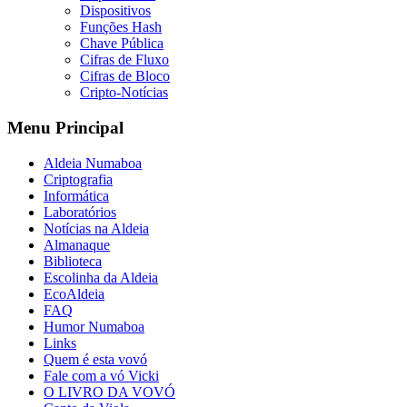
Dispositivos
Funções Hash
Chave Pública
Cifras de Fluxo
Cifras de Bloco
Cripto-Notícias
Menu Principal
Aldeia Numaboa
Criptografia
Informática
Laboratórios
Notícias na Aldeia
Almanaque
Biblioteca
Escolinha da Aldeia
EcoAldeia
FAQ
Humor Numaboa
Links
Quem é esta vovó
Fale com a vó Vicki
O LIVRO DA VOVÓ