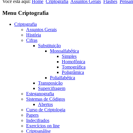
Você está aqui:
Home
Criptografia
Assuntos Gerais
Flashes
Pensam
Menu Criptografia
Criptografia
Assuntos Gerais
História
Cifras
Substituição
Monoalfabética
Simples
Homofônica
Tomográfica
Poligrâmica
Polialfabética
Transposição
Supercifragem
Esteganografia
Sistemas de Códigos
Abertos
Curso de Criptologia
Papers
Indecifrados
Exercícios on line
Criptoanálise