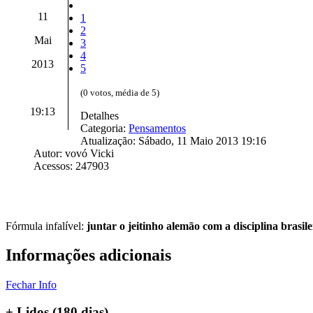
11
1
2
Mai
3
4
2013
5
(0 votos, média de 5)
19:13
Detalhes
Categoria:
Pensamentos
Atualização: Sábado, 11 Maio 2013 19:16
Autor: vovó Vicki
Acessos: 247903
Fórmula infalível:
juntar o jeitinho alemão com a disciplina brasile
Informações adicionais
Fechar Info
+ Lidos (180 dias)