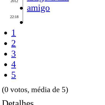
2012
22:18
1
2
3
4
5
(0 votos, média de 5)
Detalhes