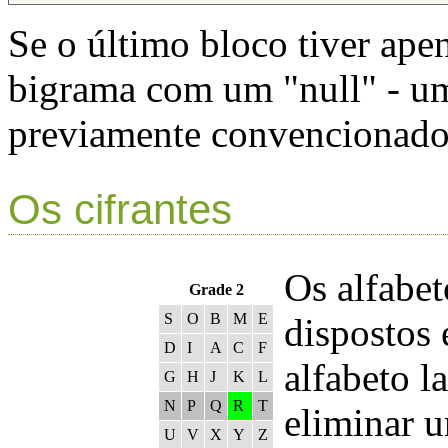
Se o último bloco tiver ape
bigrama com um "null" - um
previamente convencionado
Os cifrantes
Os alfabet
Grade 2
S
O
B
M
E
dispostos
D
I
A
C
F
alfabeto la
G
H
J
K
L
N
P
Q
R
T
eliminar u
U
V
X
Y
Z