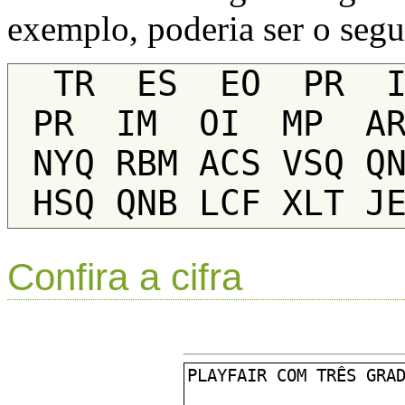
exemplo, poderia ser o segu
 TR  ES  EO  PR  IM  EI  RO  NU  ME  RO  
PR  IM  OI  MP  AR
NYQ RBM ACS VSQ QN
Confira a cifra