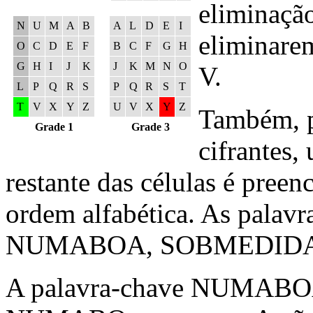
eliminaçã
N
U
M
A
B
A
L
D
E
I
eliminarem
O
C
D
E
F
B
C
F
G
H
G
H
I
J
K
J
K
M
N
O
V.
L
P
Q
R
S
P
Q
R
S
T
T
V
X
Y
Z
U
V
X
Y
Z
Também, p
Grade 1
Grade 3
cifrantes,
restante das células é preen
ordem alfabética. As palav
NUMABOA, SOBMEDIDA 
A palavra-chave NUMABOA p