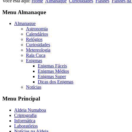
Você está aqui:
Home
Almanaque
Curiosidades
Flashes
Flashes da
Menu Almanaque
Almanaque
Astronomia
Calendários
Relógios
Curiosidades
Metereologia
Rala Cuca
Enigmas
Enigmas Fáceis
Enigmas Médios
Enigmas Super
Dicas dos Enigmas
Notícias
Menu Principal
Aldeia Numaboa
Criptografia
Informática
Laboratórios
Notícias na Aldeia