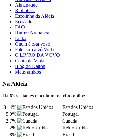
Almanaque
Biblioteca
Escolinha da Aldeia
EcoAldeia
FAQ
Humor Numaboa
Links
Quem é esta vovó
Fale com a vó Vicki
O LIVRO DA VOVÓ
Canto da Viola
Blog do Dalton
Meus amigos
Na Aldeia
Há 63 visitantes e nenhum membro online
81.4%
Estados Unidos
5.9%
Portugal
2.7%
Canadá
2%
Reino Unido
1.8%
Brasil