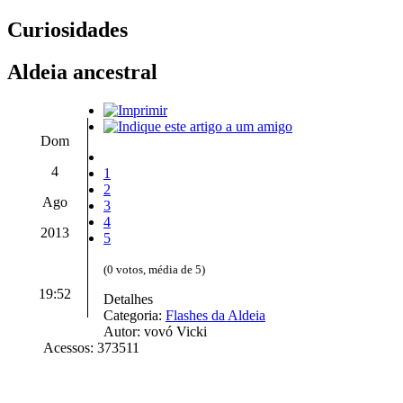
Curiosidades
Aldeia ancestral
Dom
4
1
2
Ago
3
4
2013
5
(0 votos, média de 5)
19:52
Detalhes
Categoria:
Flashes da Aldeia
Autor: vovó Vicki
Acessos: 373511