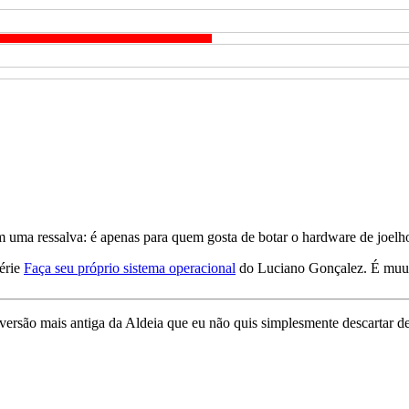
om uma ressalva: é apenas para quem gosta de botar o hardware de joelh
série
Faça seu próprio sistema operacional
do Luciano Gonçalez. É muu
 versão mais antiga da Aldeia que eu não quis simplesmente descartar 