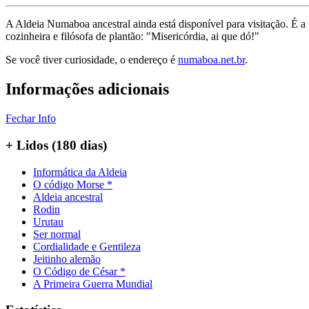
A Aldeia Numaboa ancestral ainda está disponível para visitação. É a
cozinheira e filósofa de plantão: "Misericórdia, ai que dó!"
Se você tiver curiosidade, o endereço é
numaboa.net.br
.
Informações adicionais
Fechar Info
+ Lidos (180 dias)
Informática da Aldeia
O código Morse *
Aldeia ancestral
Rodin
Urutau
Ser normal
Cordialidade e Gentileza
Jeitinho alemão
O Código de César *
A Primeira Guerra Mundial