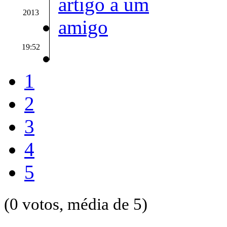
2013
19:52
1
2
3
4
5
(0 votos, média de 5)