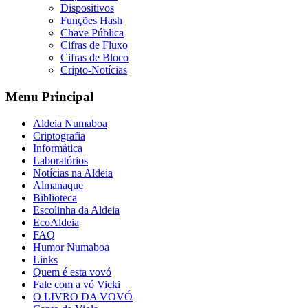
Dispositivos
Funções Hash
Chave Pública
Cifras de Fluxo
Cifras de Bloco
Cripto-Notícias
Menu Principal
Aldeia Numaboa
Criptografia
Informática
Laboratórios
Notícias na Aldeia
Almanaque
Biblioteca
Escolinha da Aldeia
EcoAldeia
FAQ
Humor Numaboa
Links
Quem é esta vovó
Fale com a vó Vicki
O LIVRO DA VOVÓ