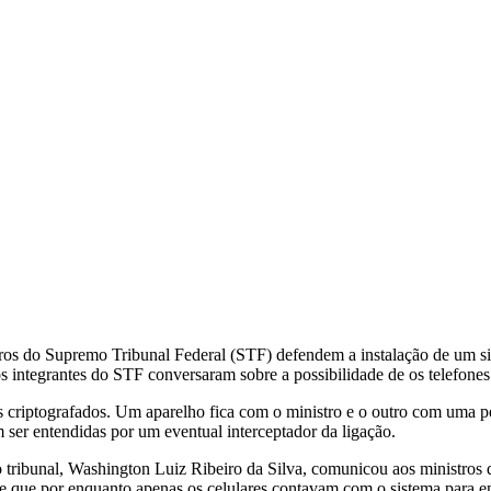
os do Supremo Tribunal Federal (STF) defendem a instalação de um sist
, os integrantes do STF conversaram sobre a possibilidade de os telefon
 criptografados. Um aparelho fica com o ministro e o outro com uma pes
 ser entendidas por um eventual interceptador da ligação.
do tribunal, Washington Luiz Ribeiro da Silva, comunicou aos ministros 
sse que por enquanto apenas os celulares contavam com o sistema para e