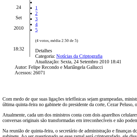
24
1
2
Set
3
4
2010
5
(4 votos, média 2.50 de 5)
18:32
Detalhes
Categoria:
Notícias da Criptografia
Atualização: Sexta, 24 Setembro 2010 18:41
Autor: Felipe Recondo e Mariângela Gallucci
Acessos: 26071
Com medo de que suas ligações telefônicas sejam grampeadas, ministr
última quinta-feira no gabinete do presidente da corte, Cezar Peluso
Atualmente, cada um dos ministros conta com dois aparelhos celulares
conversas originais são transformadas em irreconhecíveis e não podem
Na reunião de quinta-feira, o secretário de administração e finanças 
gabinete. Ao ser questionado se esse ramal será criptografado, ele di