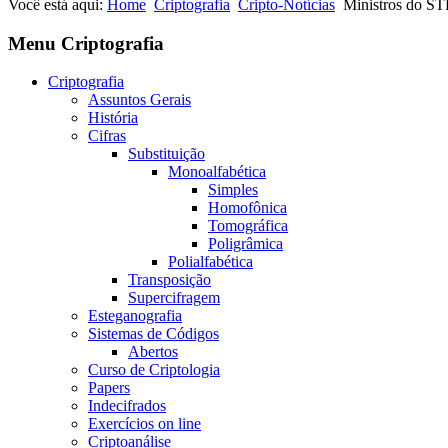
Você está aqui:
Home
Criptografia
Cripto-Notícias
Ministros do ST
Menu Criptografia
Criptografia
Assuntos Gerais
História
Cifras
Substituição
Monoalfabética
Simples
Homofônica
Tomográfica
Poligrâmica
Polialfabética
Transposição
Supercifragem
Esteganografia
Sistemas de Códigos
Abertos
Curso de Criptologia
Papers
Indecifrados
Exercícios on line
Criptoanálise