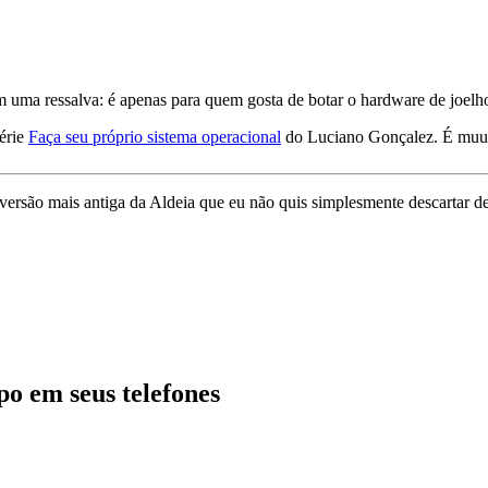
om uma ressalva: é apenas para quem gosta de botar o hardware de joelh
série
Faça seu próprio sistema operacional
do Luciano Gonçalez. É muu
 versão mais antiga da Aldeia que eu não quis simplesmente descartar 
o em seus telefones