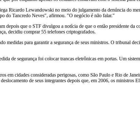
ega Ricardo Lewandowski no meio do julgamento da denúncia do mens
empo do Tancredo Neves", afirmou. "O negócio é não falar."
m depois que o STF divulgou a notícia de que o então presidente da co
nça, decidiu comprar 55 telefones criptografados.
 medidas para garantir a segurança de seus ministros. O tribunal decid
medida de segurança foi colocar trancas eletrônicas em portas. Um siste
tros em cidades consideradas perigosas, como São Paulo e Rio de Janeir
eslocamento de seus integrantes depois que, em 2006, os ministros El