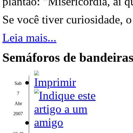
plantão: "Misericórdia, ai q
Se você tiver curiosidade, 
Leia mais...
Semáforos de bandeira
Sab
7
Abr
2007