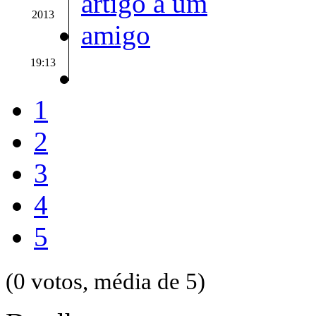
2013
19:13
1
2
3
4
5
(0 votos, média de 5)