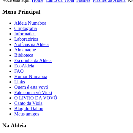
Você está aqui:
Home
Canto da Viola
Flashes
Flashes da Aldeia
Al
Menu Principal
Aldeia Numaboa
Criptografia
Informática
Laboratórios
Notícias na Aldeia
Almanaque
Biblioteca
Escolinha da Aldeia
EcoAldeia
FAQ
Humor Numaboa
Links
Quem é esta vovó
Fale com a vó Vicki
O LIVRO DA VOVÓ
Canto da Viola
Blog do Dalton
Meus amigos
Na Aldeia