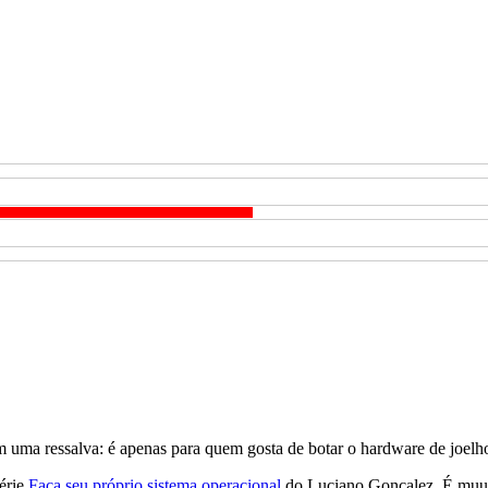
om uma ressalva: é apenas para quem gosta de botar o hardware de joelh
série
Faça seu próprio sistema operacional
do Luciano Gonçalez. É muu