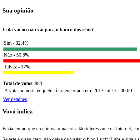
Sua opinião
Lula vai ou não vai para o banco dos réus?
Sim - 32.4%
Não - 50.6%
Talvez - 17%
Total de votos
: 883
A votação nesta enquete já foi encerrada em: 2013 Jul 13 - 00:00
Ver detalhes
Vovó indica
Fazia tempo que eu não via uma coisa tão interessante na Internet, c
Se este é o seu caso, não deixe de visitar o blog Lucky Labs e siga a 