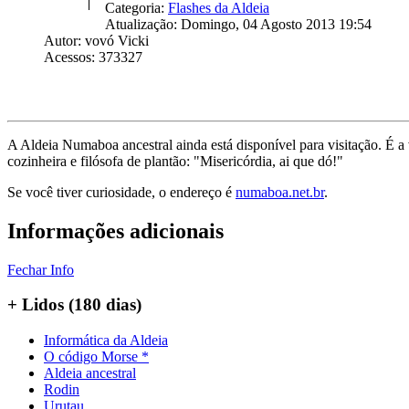
Categoria:
Flashes da Aldeia
Atualização: Domingo, 04 Agosto 2013 19:54
Autor: vovó Vicki
Acessos: 373327
A Aldeia Numaboa ancestral ainda está disponível para visitação. É a
cozinheira e filósofa de plantão: "Misericórdia, ai que dó!"
Se você tiver curiosidade, o endereço é
numaboa.net.br
.
Informações adicionais
Fechar Info
+ Lidos (180 dias)
Informática da Aldeia
O código Morse *
Aldeia ancestral
Rodin
Urutau