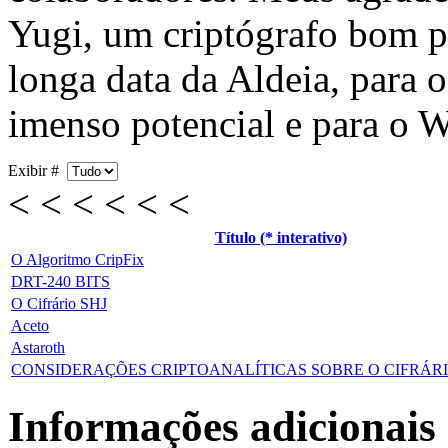
Yugi, um criptógrafo bom p
longa data da Aldeia, para 
imenso potencial e para o W
Exibir #
< < < < < <
Título (* interativo)
O Algoritmo CripFix
DRT-240 BITS
O Cifrário SHJ
Aceto
Astaroth
CONSIDERAÇÕES CRIPTOANALÍTICAS SOBRE O CIFRÁR
Informações adicionais