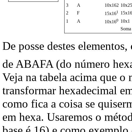
3
A
10x162
10x2
1
2
F
15x1
15x16
0
1
A
10x1
10x16
Soma
De posse destes elementos, 
de ABAFA (do número hexa
Veja na tabela acima que o
transformar hexadecimal em
como fica a coisa se quiser
em hexa. Usaremos o método
base é 16) e como exemplo 