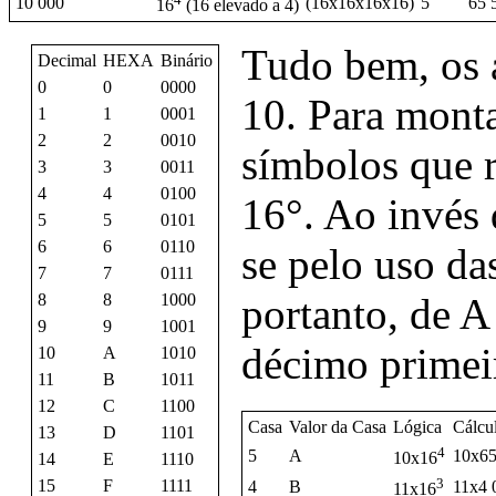
10 000
(16x16x16x16)
5
65 
16
(16 elevado a 4)
Tudo bem, os 
Decimal
HEXA
Binário
0
0
0000
10. Para monta
1
1
0001
2
2
0010
símbolos que r
3
3
0011
4
4
0100
16°. Ao invés 
5
5
0101
6
6
0110
se pelo uso das
7
7
0111
8
8
1000
portanto, de A
9
9
1001
décimo primeir
10
A
1010
11
B
1011
12
C
1100
Casa
Valor da Casa
Lógica
Cálcu
13
D
1101
4
5
A
10x65
10x16
14
E
1110
3
15
F
1111
4
B
11x4 
11x16