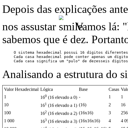
Depois das explicações ante
nos assustar
Vamos lá: "h
sabemos que é dez. Portanto
     O sistema hexadecimal possui 16 dígitos diferentes
     Cada casa hexadecimal pode conter apenas um dígito
     Cada casa significa um "pulo" de dezesseis dígitos
Analisando a estrutura do 
Valor Hexadecimal
Lógica
Base
Casas
Val
0
1
-
1
1
16
(16 elevado a 0)
1
10
(16)
2
16
16
(16 elevado a 1)
2
100
(16x16)
3
256
16
(16 elevado a 2)
3
1 000
(16x16x16)
4
4 0
16
(16 elevado a 3)
4